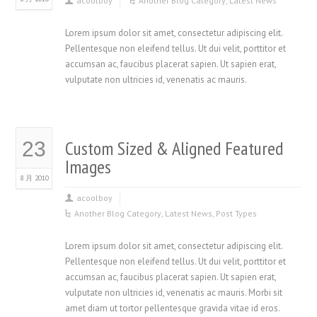
acoolboy
Another Blog Category
,
Latest News
Lorem ipsum dolor sit amet, consectetur adipiscing elit.
Pellentesque non eleifend tellus. Ut dui velit, porttitor et
accumsan ac, faucibus placerat sapien. Ut sapien erat,
vulputate non ultricies id, venenatis ac mauris.
Custom Sized & Aligned Featured
23
Images
8 月 2010
acoolboy
Another Blog Category
,
Latest News
,
Post Types
Lorem ipsum dolor sit amet, consectetur adipiscing elit.
Pellentesque non eleifend tellus. Ut dui velit, porttitor et
accumsan ac, faucibus placerat sapien. Ut sapien erat,
vulputate non ultricies id, venenatis ac mauris. Morbi sit
amet diam ut tortor pellentesque gravida vitae id eros.