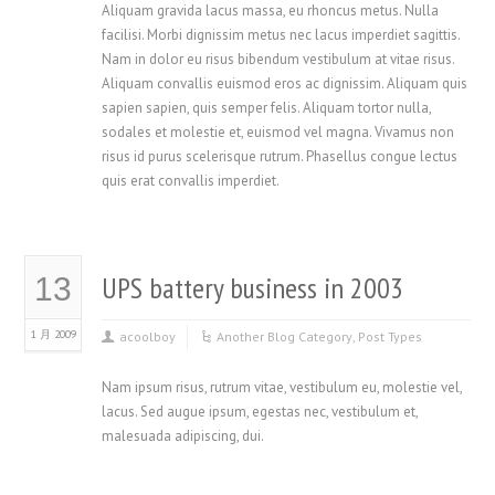
Aliquam gravida lacus massa, eu rhoncus metus. Nulla
facilisi. Morbi dignissim metus nec lacus imperdiet sagittis.
Nam in dolor eu risus bibendum vestibulum at vitae risus.
Aliquam convallis euismod eros ac dignissim. Aliquam quis
sapien sapien, quis semper felis. Aliquam tortor nulla,
sodales et molestie et, euismod vel magna. Vivamus non
risus id purus scelerisque rutrum. Phasellus congue lectus
quis erat convallis imperdiet.
UPS battery business in 2003
13
1 月 2009
acoolboy
Another Blog Category
,
Post Types
Nam ipsum risus, rutrum vitae, vestibulum eu, molestie vel,
lacus. Sed augue ipsum, egestas nec, vestibulum et,
malesuada adipiscing, dui.