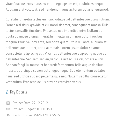
vitae faucibus eros purus eu elit. In eget ipsum est, et ultricies neque.
Aliquam erat volutpat. Sed hendrerit mauris ac lorem pulvinar euismod.
Curabitur pharetra lectus eu nunc volutpat id pellentesque purus rutrum.
Donec nisl risus, gravida at euismod sit amet, consequat at massa. Duis
luctus convallis tincidunt. Phasellus nec imperdiet enim. Nullam eu
ligula quam, eu dignissim erat. In fringilla ipsum non dolor faucibus
fringilla. Proin vel orci ante, sed porta quam. Proin dui ante, aliquam et
pellentesque laoreet, porta at mauris. Lorem ipsum dolor sit amet,
consectetur adipiscing elit. Vivamus pellentesque adipiscing neque eu
pellentesque. Sed sem sapien, vehicula ac facilisis vel, ornare eu nisi.
Aenean fringilla, massa et hendrerit fermentum, felis augue dapibus
massa, ac tristique sapien dolor eget neque. Sed elementum sodales
risus, sed ultricies libero pellentesque nec. Nullam sagittis consectetur
vestibulum. Praesent iaculis gravida erat vitae varius.
Key Details
Project Date: 22.12.2012
Project Budget: 10.000 USD
Technologies: PHP, HTML, CSS, JS